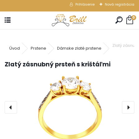
Prihlásenie
Nová registrácia
0
Zlatý zásnubn
Úvod
Prstene
Dámske zlaté prstene
Zlatý zásnubný prsteň s krištáľmi