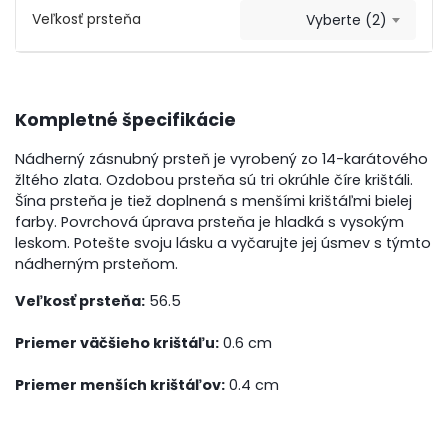
Veľkosť prsteňa
Vyberte (2)
Kompletné špecifikácie
Nádherný zásnubný prsteň je vyrobený zo 14-karátového
žltého zlata. Ozdobou prsteňa sú tri okrúhle číre krištáli.
Šína prsteňa je tiež doplnená s menšími krištáľmi bielej
farby. Povrchová úprava prsteňa je hladká s vysokým
leskom. Potešte svoju lásku a vyčarujte jej úsmev s týmto
nádherným prsteňom.
Veľkosť prsteňa:
56.5
Priemer väčšieho krištáľu:
0.6 cm
Priemer menších krištáľov:
0.4 cm