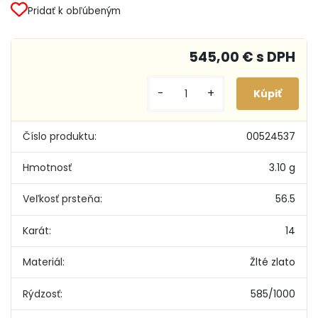
Pridať k obľúbeným
545,00 € s DPH
-
+
Číslo produktu:
00524537
Hmotnosť
3.10 g
Veľkosť prsteňa:
56.5
Karát:
14
Materiál:
Žlté zlato
Rýdzosť:
585/1000