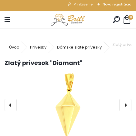
Prihlásenie
Nová registrácia
0
Zlatý príve
Úvod
Prívesky
Dámske zlaté prívesky
Zlatý prívesok "Diamant"