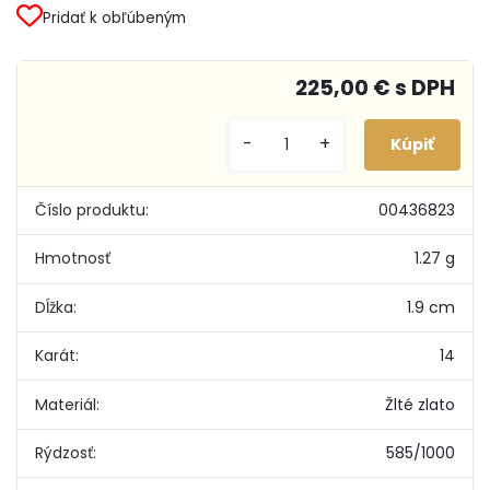
Pridať k obľúbeným
225,00 € s DPH
-
+
Číslo produktu:
00436823
Hmotnosť
1.27 g
Dĺžka:
1.9 cm
Karát:
14
Materiál:
Žlté zlato
Rýdzosť:
585/1000