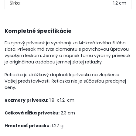
Šírka:
1.2 cm
Kompletné špecifikácie
Dizajnový prívesok je vyrobený zo 14-karátového žltého
zlata. Prívesok má tvar diamantu s povrchovou úpravou
vysokým leskom. Jemný a napriek tomu výrazný prívesok
je originálnou ozdobou jemnej zlatej retiazky.
Retiazka je ukážkový doplnok k prívesku na zlepšenie
Vašej predstavivosti. Retiazka nie je súčasťou predajnej
ceny.
Rozmery prívesku:
1.9 x 1.2 cm
Celková dĺžka prívesku:
2.3 cm
Hmotnosť prívesku:
1.27 g