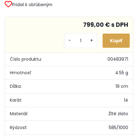
Pridať k obľúbeným
799,00 € s DPH
-
+
Číslo produktu:
00483971
Hmotnosť
4.55 g
Dĺžka:
19 cm
Karát:
14
Materiál:
Žlté zlato
Rýdzosť:
585/1000