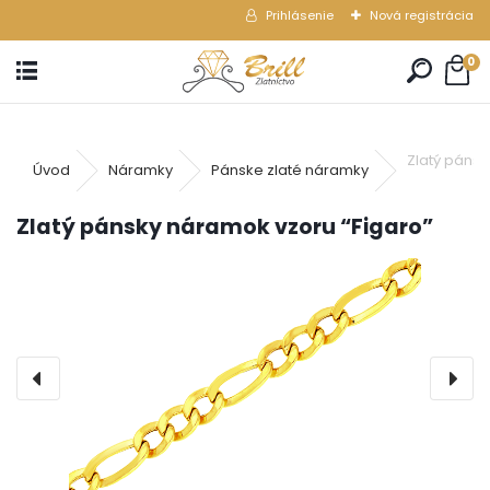
Prihlásenie
Nová registrácia
0
Zlatý pánsk
Úvod
Náramky
Pánske zlaté náramky
Zlatý pánsky náramok vzoru “Figaro”