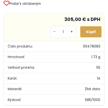
Pridať k obľúbeným
305,00 € s DPH
-
+
Číslo produktu:
00478083
Hmotnosť
1.73 g
Veľkosť prsteňa:
55
Karát:
14
Materiál:
Žlté zlato
Rýdzosť:
585/1000