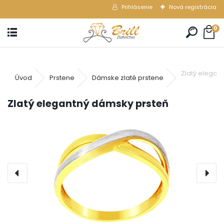
Prihlásenie
Nová registrácia
0
Zlatý elegan
Úvod
Prstene
Dámske zlaté prstene
Zlatý elegantný dámsky prsteň