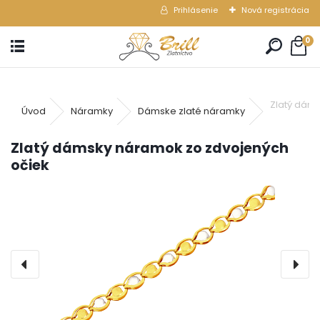
Prihlásenie
Nová registrácia
0
Zlatý dám
Úvod
Náramky
Dámske zlaté náramky
Zlatý dámsky náramok zo zdvojených
očiek