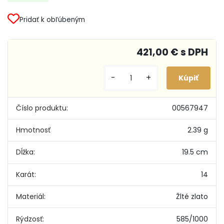
Pridať k obľúbeným
421,00 € s DPH
-
+
Číslo produktu:
00567947
Hmotnosť
2.39 g
Dĺžka:
19.5 cm
Karát:
14
Materiál:
Žlté zlato
Rýdzosť:
585/1000