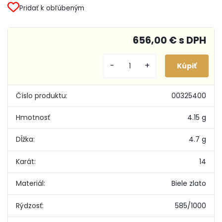
Pridať k obľúbeným
656,00 € s DPH
-
+
Číslo produktu:
00325400
Hmotnosť
4.15 g
Dĺžka:
4.7 g
Karát:
14
Materiál:
Biele zlato
Rýdzosť:
585/1000