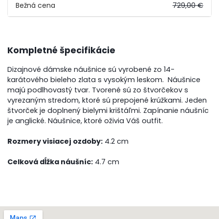
Bežná cena
729,00 €
Kompletné špecifikácie
Dizajnové dámske náušnice sú vyrobené zo 14-
karátového bieleho zlata s vysokým leskom. Náušnice
majú podlhovastý tvar. Tvorené sú zo štvorčekov s
vyrezaným stredom, ktoré sú prepojené krúžkami. Jeden
štvorček je doplnený bielymi krištáľmi. Zapínanie náušníc
je anglické. Náušnice, ktoré oživia Váš outfit.
Rozmery visiacej ozdoby:
4.2 cm
Celková dĺžka náušníc:
4.7 cm