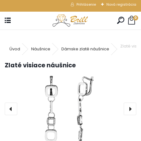
Prihlásenie
Nová registrácia
0
Zlaté vis
Úvod
Náušnice
Dámske zlaté náušnice
Zlaté visiace náušnice