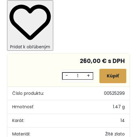
Pridať k obľúbeným
260,00 € s DPH
-
+
Číslo produktu:
00525299
Hmotnosť
1.47 g
Karát:
14
Materiál:
Žlté zlato