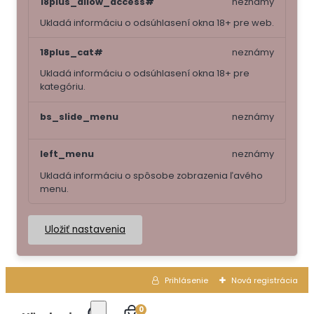
18plus_allow_access#
neznámy
Ukladá informáciu o odsúhlasení okna 18+ pre web.
18plus_cat#
neznámy
Ukladá informáciu o odsúhlasení okna 18+ pre
kategóriu.
bs_slide_menu
neznámy
left_menu
neznámy
Ukladá informáciu o spôsobe zobrazenia ľavého
menu.
Uložiť nastavenia
Prihlásenie
Nová registrácia
0