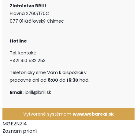
Zlatníctvo BRILL
Hlavná 2760/170C
077 01 Kráľovský Chlmec
Hotline
Tel. kontakt:
+421 910 532 253
Telefonicky sme Vám k dispozícii v
pracovné dni od
8:00
do
16:30
hod.
Email:
ibrill@ibrill.sk
Vytvorené systémom
www.webareal.sk
MGE2N2I4
Zoznam prianí