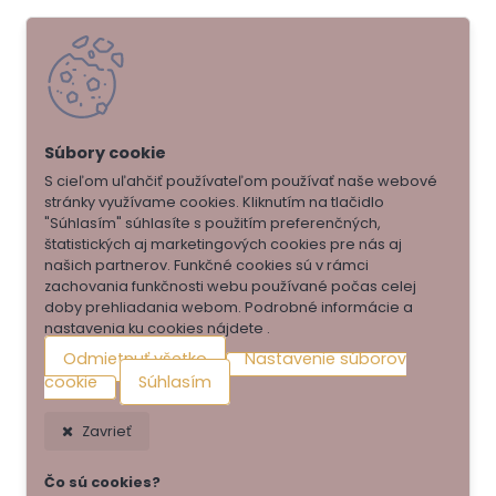
S cieľom uľahčiť používateľom používať naše webové
stránky využívame cookies. Kliknutím na tlačidlo
"Súhlasím" súhlasíte s použitím preferenčných,
štatistických aj marketingových cookies pre nás aj
našich partnerov. Funkčné cookies sú v rámci
zachovania funkčnosti webu používané počas celej
doby prehliadania webom. Podrobné informácie a
nastavenia ku cookies nájdete
.
Odmietnuť všetko
Súhlasím
Zavrieť
Čo sú cookies?