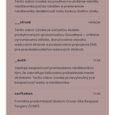
Tento súbor cookie sa používa na uloženie identity
návštevníka počas návštev a preferencie
návštevníka deaktivovať našu funkciu živého chatu.
__cfruid
relácie
Tento súbor cookie je súčasťou služieb
poskytovaných spoločnosťou Cloudflare – vrátane
vyrovnávania záťaže, doručovania obsahu
webových stránok a poskytovania pripojenia DNS
pre prevádzkovateľov webových stránok.
_auth
1 rok
Zaisťuje bezpečnosť prehliadania návštevníkov
tým, že zabraňuje falšovaniu požiadaviek medzi
stránkami. Tento súbor cookie je nevyhnutný pre
bezpečnosť webu a návštevníka.
csrftoken
1 rok
Pomáha predchádzať útokom Cross-Site Request
Forgery (CSRF).