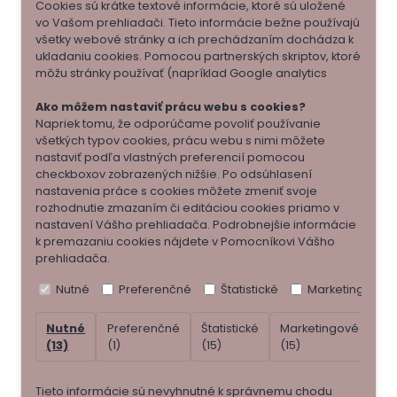
Cookies sú krátke textové informácie, ktoré sú uložené
vo Vašom prehliadači. Tieto informácie bežne používajú
všetky webové stránky a ich prechádzaním dochádza k
ukladaniu cookies. Pomocou partnerských skriptov, ktoré
môžu stránky používať (napríklad Google analytics
Ako môžem nastaviť prácu webu s cookies?
Napriek tomu, že odporúčame povoliť používanie
všetkých typov cookies, prácu webu s nimi môžete
nastaviť podľa vlastných preferencií pomocou
checkboxov zobrazených nižšie. Po odsúhlasení
nastavenia práce s cookies môžete zmeniť svoje
rozhodnutie zmazaním či editáciou cookies priamo v
nastavení Vášho prehliadača. Podrobnejšie informácie
k premazaniu cookies nájdete v Pomocníkovi Vášho
prehliadača.
Nutné
Preferenčné
Štatistické
Marketingové
Nutné
Preferenčné
Štatistické
Marketingové
Ne
(13)
(1)
(15)
(15)
(7)
Tieto informácie sú nevyhnutné k správnemu chodu