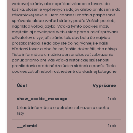
webovej stránky ako napríklad vkladanie tovaru do
košíka, uloženie vyplnených údajov alebo prihlásenie do
zákazníckej sekcie.
Tieto cookies umožnia prispôsobiť
správanie alebo vzhľad stránky podľa Vašich potrieb,
napríklad voľba jazyka.
Vďaka týmto cookies môžu
majitelia aj developeri webu viac porozumieť správaniu
užívateľov a vyvijať stránku tak, aby bola čo najviac
prozákaznícka. Teda aby ste čo najrýchlejšie našli
hľadaný tovar alebo čo najľahšie dokončili jeho nákup.
Tieto informácie umožnia personalizovať zobrazenie
ponúk priamo pre Vás vďaka historickej skúsenosti
prehliadania predchádzajúcich stránok a ponúk.
Tieto
cookies zatiaľ neboli roztriedené do vlastnej kategórie.
Účel
Vypršanie
show_cookie_message
1 rok
Ukladá informácie o potrebe zobrazenia cookie
lišty
__zlcmid
1 rok