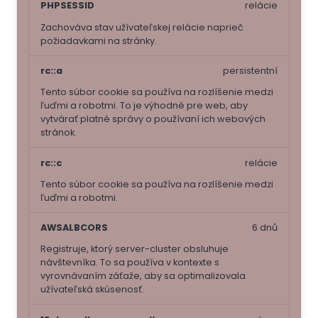
PHPSESSID
relácie
Zachováva stav užívateľskej relácie naprieč
požiadavkami na stránky.
rc::a
persistentní
Tento súbor cookie sa používa na rozlíšenie medzi
ľuďmi a robotmi. To je výhodné pre web, aby
vytvárať platné správy o používaní ich webových
stránok.
rc::c
relácie
Tento súbor cookie sa používa na rozlíšenie medzi
ľuďmi a robotmi.
AWSALBCORS
6 dnů
Registruje, ktorý server-cluster obsluhuje
návštevníka. To sa používa v kontexte s
vyrovnávaním záťaže, aby sa optimalizovala
užívateľská skúsenosť.