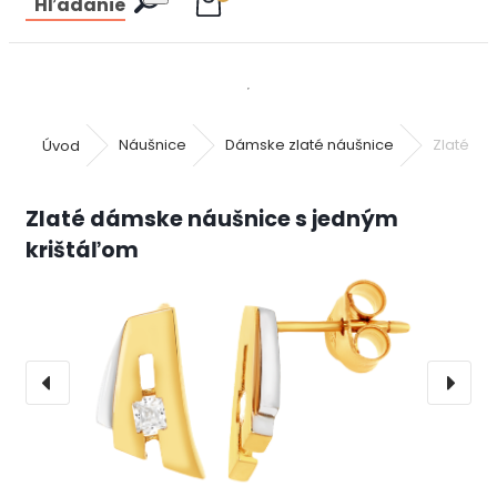
Hľadanie
Úvod
Náušnice
Dámske zlaté náušnice
Zlaté dá
Zlaté dámske náušnice s jedným
krištáľom