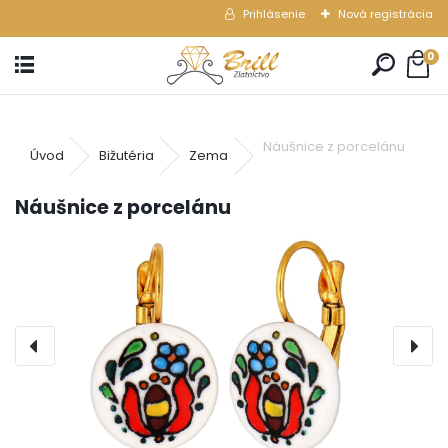
Prihlásenie
Nová registrácia
0
Náušnice z porcelánu
Úvod
Bižutéria
Zema
Náušnice z porcelánu